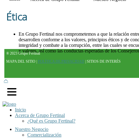
Ética
En Grupo Fertinal nos comprometemos a que la relación entre 
desarrollen conforme a los valores, principios éticos y de co
integridad y combate a la corrupción, entre las cuales se enc
y valores, así como las conductas esperadas de los Consejeros
® 2023 Grupo Fertinal
MAPA DEL SITIO |
POLÍTICA DE PRIVACIDAD
| SITIOS DE INTERÉS
Inicio
Acerca de Grupo Fertinal
¿Qué es Grupo Fertinal?
Nuestro Negocio
Comercialización