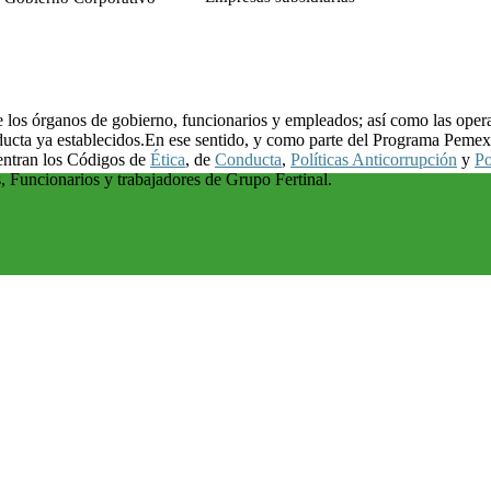
los órganos de gobierno, funcionarios y empleados; así como las operaci
nducta ya establecidos.En ese sentido, y como parte del Programa Pemex
uentran los Códigos de
Ética
, de
Conducta
,
Políticas Anticorrupción
y
Po
, Funcionarios y trabajadores de Grupo Fertinal.