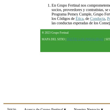
En Grupo Fertinal nos comprometemos 
socios, proveedores y contratistas, se
Programa Pemex Cumple, Grupo Fertinal
los Códigos de
Ética
, de
Conducta
,
P
las conductas esperadas de los Consej
® 2023 Grupo Fertinal
MAPA DEL SITIO |
POLÍTICA DE PRIVACIDAD
| SI
Inicio
Acerca de Grupo Fertinal
Nuestro Negocio