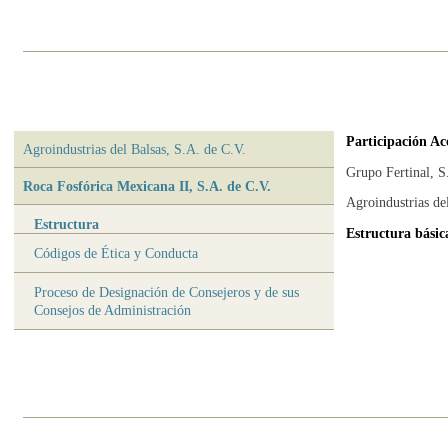
Participación Ac
Agroindustrias del Balsas, S.A. de C.V.
Grupo Fertinal, 
Roca Fosfórica Mexicana II, S.A. de C.V.
Agroindustrias de
Estructura
Estructura básic
Códigos de Ética y Conducta
Proceso de Designación de Consejeros y de sus
Consejos de Administración