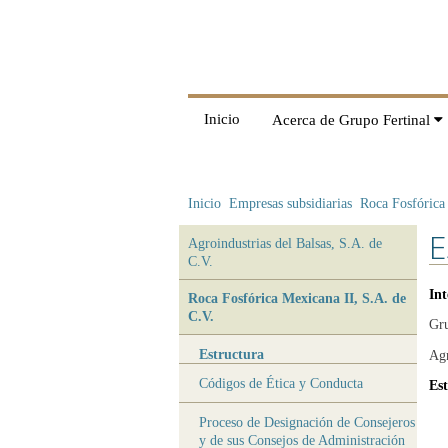
Inicio
Acerca de Grupo Fertinal
Inicio
Empresas subsidiarias
Roca Fosfórica
E
Agroindustrias del Balsas, S.A. de
C.V.
Int
Roca Fosfórica Mexicana II, S.A. de
C.V.
Gru
Estructura
Agr
Códigos de Ética y Conducta
Est
Proceso de Designación de Consejeros
y de sus Consejos de Administración